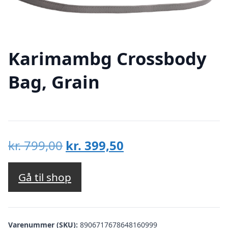
Karimambg Crossbody
Bag, Grain
Den
Den
kr.
799,00
kr.
399,50
oprindelige
aktuelle
pris
pris
Gå til shop
var:
er:
kr. 799,00.
kr. 399,50.
Varenummer (SKU):
8906717678648160999