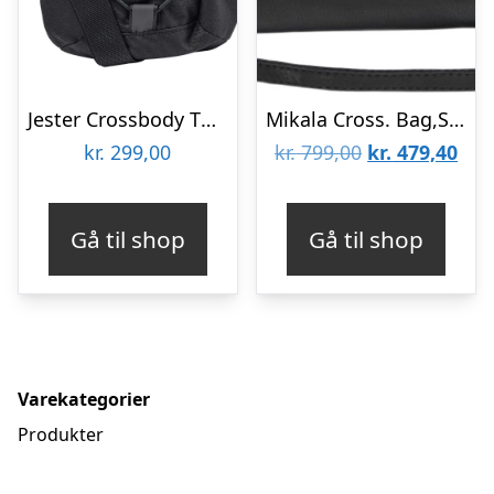
Jester Crossbody TNF Black
Mikala Cross. Bag,Soft Vin.
Den
De
kr.
299,00
kr.
799,00
kr.
479,40
oprindelige
aktu
pris
pris
Gå til shop
Gå til shop
var:
er:
kr. 799,00.
kr. 
Varekategorier
Produkter