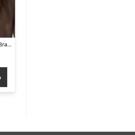
Rozzano Marlin Braided ruskind skuldertaske – Chocolate
p