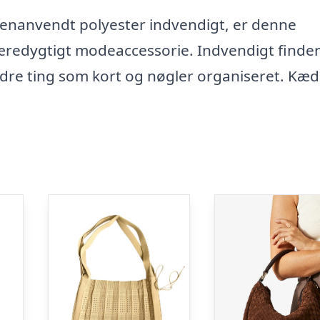
genanvendt polyester indvendigt, er denne
æredygtigt modeaccessorie. Indvendigt finde
ndre ting som kort og nøgler organiseret. Kæ