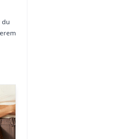
r du
derem