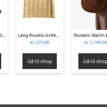
Fraya Small ruskind taske – sort
Lang Rosalia strikket shopper – Latte
kr.
275,00
kr.
2.199,00
Gå til shop
Gå til sho