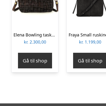
Elena Bowling taske, small – brun
kr.
2.300,00
kr.
1.199,00
Gå til shop
Gå til shop